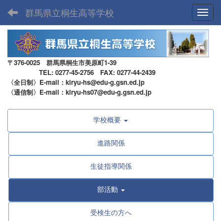
群馬県立桐生高等学校
Toggl
〒376-0025 群馬県桐生市美原町1-39
TEL: 0277-45-2756 FAX: 0277-44-2439
〈全日制〉E-mail：kiryu-hs@edu-g.gsn.ed.jp
〈通信制〉E-mail：kiryu-hs07@edu-g.gsn.ed.jp
学校概要
進路関係
生徒指導関係
部活動
受検生の方へ