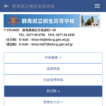
群馬県立桐生高等学校
Toggl
〒376-0025 群馬県桐生市美原町1-39
TEL: 0277-45-2756 FAX: 0277-44-2439
〈全日制〉E-mail：kiryu-hs@edu-g.gsn.ed.jp
〈通信制〉E-mail：kiryu-hs07@edu-g.gsn.ed.jp
学校概要
進路関係
生徒指導関係
部活動
受検生の方へ