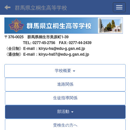
群馬県立桐生高等学校
Toggl
〒376-0025 群馬県桐生市美原町1-39
TEL: 0277-45-2756 FAX: 0277-44-2439
〈全日制〉E-mail：kiryu-hs@edu-g.gsn.ed.jp
〈通信制〉E-mail：kiryu-hs07@edu-g.gsn.ed.jp
学校概要
進路関係
生徒指導関係
部活動
受検生の方へ