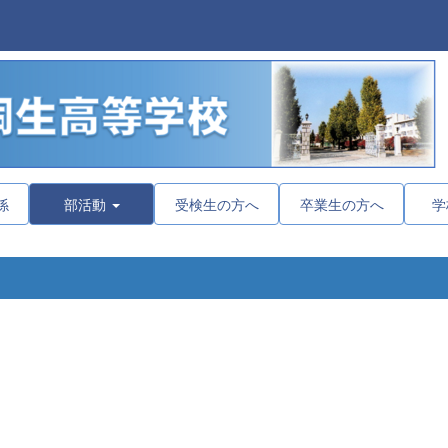
係
部活動
受検生の方へ
卒業生の方へ
学