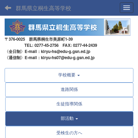
群馬県立桐生高等学校
Toggl
〒376-0025 群馬県桐生市美原町1-39
TEL: 0277-45-2756 FAX: 0277-44-2439
〈全日制〉E-mail：kiryu-hs@edu-g.gsn.ed.jp
〈通信制〉E-mail：kiryu-hs07@edu-g.gsn.ed.jp
学校概要
進路関係
生徒指導関係
部活動
受検生の方へ