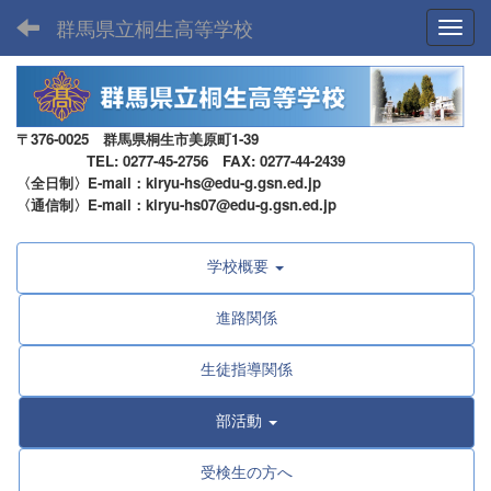
群馬県立桐生高等学校
Toggl
〒376-0025 群馬県桐生市美原町1-39
TEL: 0277-45-2756 FAX: 0277-44-2439
〈全日制〉E-mail：kiryu-hs@edu-g.gsn.ed.jp
〈通信制〉E-mail：kiryu-hs07@edu-g.gsn.ed.jp
学校概要
進路関係
生徒指導関係
部活動
受検生の方へ