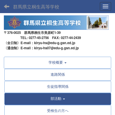
群馬県立桐生高等学校
Toggl
〒376-0025 群馬県桐生市美原町1-39
TEL: 0277-45-2756 FAX: 0277-44-2439
〈全日制〉E-mail：kiryu-hs@edu-g.gsn.ed.jp
〈通信制〉E-mail：kiryu-hs07@edu-g.gsn.ed.jp
学校概要
進路関係
生徒指導関係
部活動
受検生の方へ