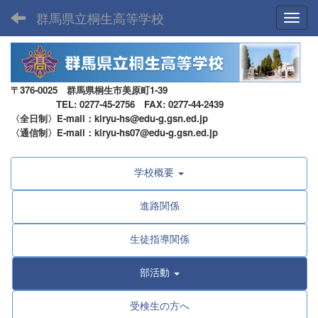
群馬県立桐生高等学校
Toggl
〒376-0025 群馬県桐生市美原町1-39
TEL: 0277-45-2756 FAX: 0277-44-2439
〈全日制〉E-mail：kiryu-hs@edu-g.gsn.ed.jp
〈通信制〉E-mail：kiryu-hs07@edu-g.gsn.ed.jp
学校概要
進路関係
生徒指導関係
部活動
受検生の方へ