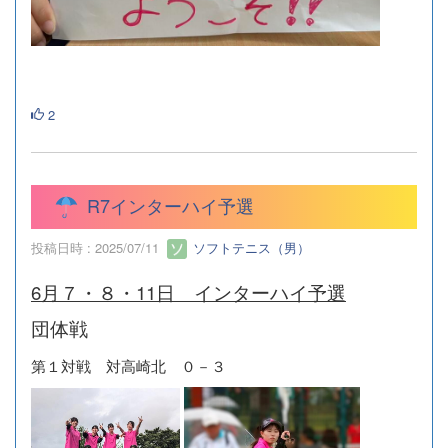
2
R7インターハイ予選
投稿日時 : 2025/07/11
ソフトテニス（男）
6月７・８・11日 インターハイ予選
団体戦
第１対戦 対高崎北 ０－３