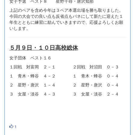
女子予選 ベスト８ 星野千尋・唐沢知那
上記のペアを含め今年は３ペア本選出場を勝ち取りました。
今回の大会での良い点も反省点もバネにして新たに迎えた１
年生とともに練習に励んでいきますので、応援よろしくお願
いします。
５月９日・１０日高校総体
女子団体 ベスト１６
１回戦 対富岡 ２－１ ２回戦 対沼田 ０－３
１ 青木・蜂谷 ４－２ １ 青木・蜂谷 ０－４
２ 星野・唐沢 １－４ ２ 星野・唐沢 ０－４
３ 女屋・淡谷 ４－３ ３ 女屋・淡谷 ２－４
1