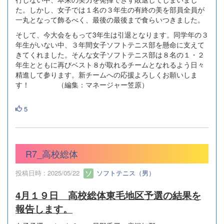
た。しかし、女子では１名の３年生の有終の美を部員全員が
一丸となって飾るべく、最後の最後まで食らいつきました。
そして、今大会をもって3年生は引退となります。同学年の３
年生がいない中、３年間女子ソフトテニス部を懸命に支えて
きてくれました。そんな女子ソフトテニス部は８名の１・２
年生とともに再びベスト８が取れるチームとなれるよう日々
精進して参ります。新チームへの応援よろしくお願いしま
す！ （編集：マネージャー笠原）
5
R7_高校総体
投稿日時 : 2025/05/22
ソフトテニス（男）
4月１９日 高校総体東毛地区予選の結果を
報告します。