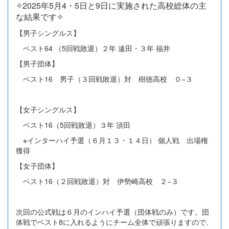
✧2025年5月4・5日と9日に実施された高校総体の主
な結果です✧
【男子シングルス】
ベスト64 （5回戦敗退）２年 遠田・３年 福井
【男子団体】
ベスト16 男子（３回戦敗退）対 樹徳高校 ０−３
【女子シングルス】
ベスト16（5回戦敗退）３年 須田
※インターハイ予選（６月１３・１４日） 個人戦 出場権
獲得
【女子団体】
ベスト16（２回戦敗退）対 伊勢崎高校 ２−３
次回の公式戦は６月のインハイ予選（団体戦のみ）です。団
体戦でベスト8に入れるようにチーム全体で頑張りますので、