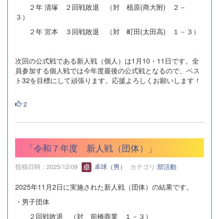
２年 清塚 ２回戦敗退 （対 植原(商大附) ２－
３）
２年 宮本 ３回戦敗退 （対 町田(太田高) １－３）
次回の公式戦である新人戦（個人）は1月10・11日です。全
員参加する個人戦では今年度最後の公式戦となるので、ベス
ト32を目標にして頑張ります。応援よろしくお願いします！
2
「令和７年度 新人戦（団体）」
投稿日時 : 2025/12/09
卓球（男）
カテゴリ:
部活動
2025年11月2日に実施された新人戦（団体）の結果です。
・男子団体
２回戦敗退 （対 前橋商業 １－３）