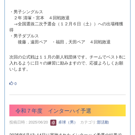
・男子シングルス
２年 清塚・宮本 ４回戦敗退
→全国選抜二次予選会（１２月６日（土））への出場権獲
得
・男子ダブルス
後藤，遠田ペア ・福田，天田ペア ４回戦敗退
次回の公式戦は１１月の新人戦団体です。チームでベスト8に
入れるように日々の練習に励みますので、応援よろしくお願
いします。
0
令和７年度 インターハイ予選
投稿日時 : 2025/06/20
卓球（男）
カテゴリ:
部活動
2025年6月13･14日に実施されたインターハイ予選の結果で