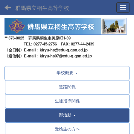
群馬県立桐生高等学校
Toggl
〒376-0025 群馬県桐生市美原町1-39
TEL: 0277-45-2756 FAX: 0277-44-2439
〈全日制〉E-mail：kiryu-hs@edu-g.gsn.ed.jp
〈通信制〉E-mail：kiryu-hs07@edu-g.gsn.ed.jp
学校概要
進路関係
生徒指導関係
部活動
受検生の方へ