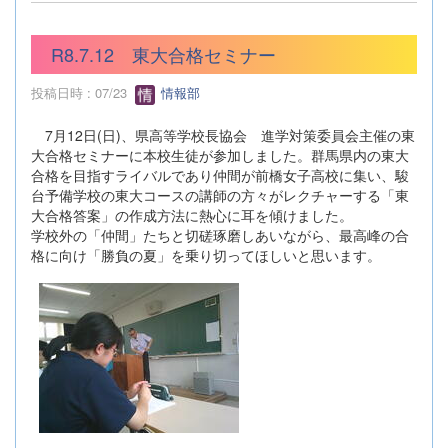
R8.7.12 東大合格セミナー
投稿日時 : 07/23
情報部
7月12日(日)、県高等学校長協会 進学対策委員会主催の東
大合格セミナーに本校生徒が参加しました。群馬県内の東大
合格を目指すライバルであり仲間が前橋女子高校に集い、駿
台予備学校の東大コースの講師の方々がレクチャーする「東
大合格答案」の作成方法に熱心に耳を傾けました。
学校外の「仲間」たちと切磋琢磨しあいながら、最高峰の合
格に向け「勝負の夏」を乗り切ってほしいと思います。