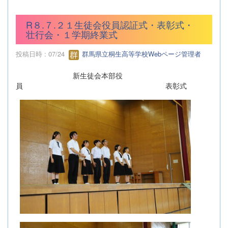
R８.７.２１生徒会役員認証式・表彰式・
壮行会・１学期終業式
投稿日時 : 07/24
群馬県立桐生高等学校Webページ管理者
新生徒会本部役
員 表彰式