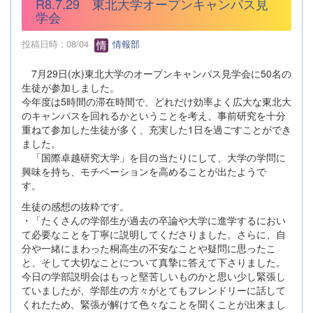
R8.7.29 東北大学オープンキャンパス見
学会
投稿日時 : 08/04
情報部
7月29日(水)東北大学のオープンキャンパス見学会に50名の
生徒が参加しました。
今年度は5時間の滞在時間で、どれだけ効率よく広大な東北大
のキャンパスを回れるかということを考え、事前研究を十分
重ねて参加した生徒が多く、充実した1日を過ごすことができ
ました。
「国際卓越研究大学」を目の当たりにして、大学の学問に
興味を持ち、モチベーションを高めることが出たようで
す。
生徒の感想の抜粋です。
・「たくさんの学部生が過去の卒論や大学に進学するにおい
て必要なことを丁寧に説明してくださりました。さらに、自
分や一緒にまわった桐高生の不安なことや疑問に思ったこ
と、そして大切なことについて真摯に答えて下さりました。
今日の学部説明会はもっと堅苦しいものかと思い少し緊張し
ていましたが、学部生の方々がとてもフレンドリーに話して
くれたため、緊張が解けて色々なことを聞くことが出来まし