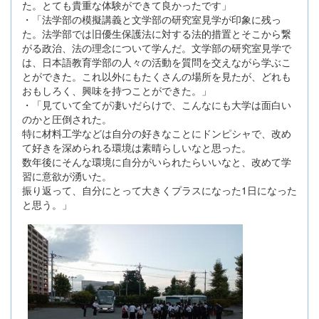
た。とても貴重な体験ができて良かったです」
・「法学部の模擬講義と文学部の研究室見学が印象に残っ
た。法学部では旧優生保護法に対する法的措置とそこから繋
がる政治、法の理念について学んだ。文学部の研究室見学で
は、日本語教育学部の人々の活動を質問を交えながら学ぶこ
とができた。これ以外にもたくさんの場所を見たが、どれも
おもしろく、興味を持つことができた。」
・「見ていて全てが凄いだらけで、こんなにも大学は面白い
のかと圧倒された。
特に材料工学などは自分の好きなことにドンピシャで、改め
て好きを深められる環境は素晴らしいなと思った。
数年後にそんな環境に自分がいられたらいいなと、改めて学
習に意欲が湧いた。
振り返って、自分にとって大きくプラスになった1日になった
と思う。」