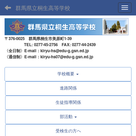
群馬県立桐生高等学校
Toggl
〒376-0025 群馬県桐生市美原町1-39
TEL: 0277-45-2756 FAX: 0277-44-2439
〈全日制〉E-mail：kiryu-hs@edu-g.gsn.ed.jp
〈通信制〉E-mail：kiryu-hs07@edu-g.gsn.ed.jp
学校概要
進路関係
生徒指導関係
部活動
受検生の方へ