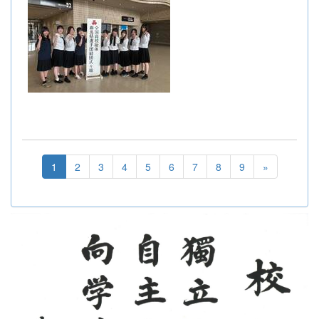
1
2
3
4
5
6
7
8
9
»