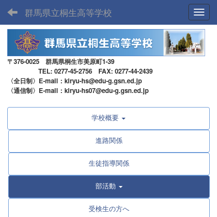
群馬県立桐生高等学校
Toggl
〒376-0025 群馬県桐生市美原町1-39
TEL: 0277-45-2756 FAX: 0277-44-2439
〈全日制〉E-mail：kiryu-hs@edu-g.gsn.ed.jp
〈通信制〉E-mail：kiryu-hs07@edu-g.gsn.ed.jp
学校概要
進路関係
生徒指導関係
部活動
受検生の方へ