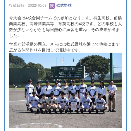
投稿日時 : 2022/10/03
軟式野球
今大会は4校合同チームでの参加となります。桐生高校、前橋
商業高校、高崎商業高等、育英高校の4校です。どの学校も人
数が少ないながらも毎日熱心に練習を重ね、その成果が出ま
した。
学業と部活動の両立、さらには軟式野球を通じて他校にまで
広がる仲間作りを目指して活動中です。