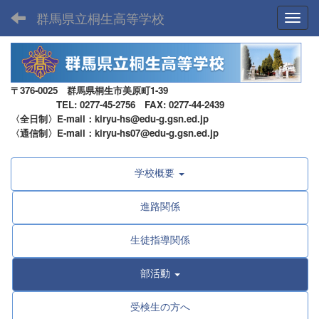
群馬県立桐生高等学校
Toggl
〒376-0025 群馬県桐生市美原町1-39
TEL: 0277-45-2756 FAX: 0277-44-2439
〈全日制〉E-mail：kiryu-hs@edu-g.gsn.ed.jp
〈通信制〉E-mail：kiryu-hs07@edu-g.gsn.ed.jp
学校概要
進路関係
生徒指導関係
部活動
受検生の方へ