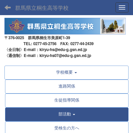
群馬県立桐生高等学校
Toggl
〒376-0025 群馬県桐生市美原町1-39
TEL: 0277-45-2756 FAX: 0277-44-2439
〈全日制〉E-mail：kiryu-hs@edu-g.gsn.ed.jp
〈通信制〉E-mail：kiryu-hs07@edu-g.gsn.ed.jp
学校概要
進路関係
生徒指導関係
部活動
受検生の方へ