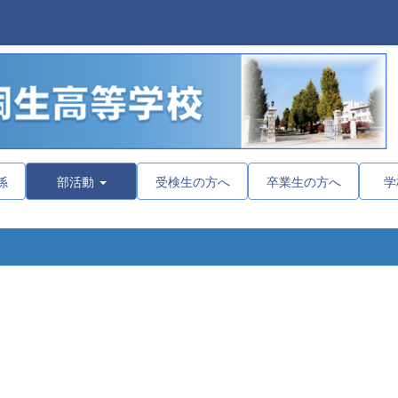
係
部活動
受検生の方へ
卒業生の方へ
学