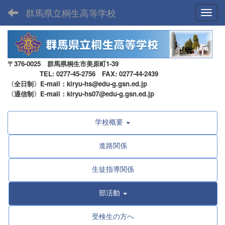
群馬県立桐生高等学校
Toggl
〒376-0025 群馬県桐生市美原町1-39
TEL: 0277-45-2756 FAX: 0277-44-2439
〈全日制〉E-mail：kiryu-hs@edu-g.gsn.ed.jp
〈通信制〉E-mail：kiryu-hs07@edu-g.gsn.ed.jp
学校概要
進路関係
生徒指導関係
部活動
受検生の方へ