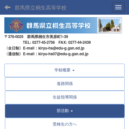
群馬県立桐生高等学校
Toggl
〒376-0025 群馬県桐生市美原町1-39
TEL: 0277-45-2756 FAX: 0277-44-2439
〈全日制〉E-mail：kiryu-hs@edu-g.gsn.ed.jp
〈通信制〉E-mail：kiryu-hs07@edu-g.gsn.ed.jp
学校概要
進路関係
生徒指導関係
部活動
受検生の方へ