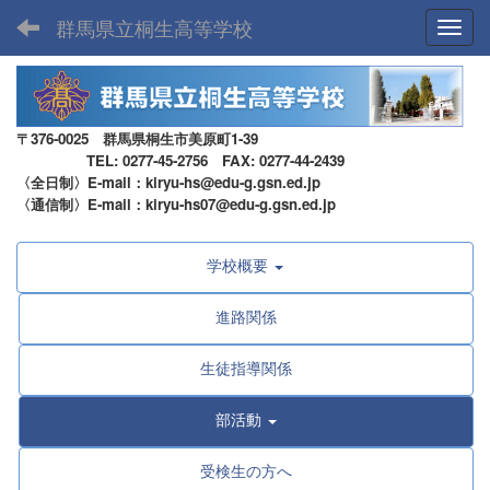
群馬県立桐生高等学校
Toggl
〒376-0025 群馬県桐生市美原町1-39
TEL: 0277-45-2756 FAX: 0277-44-2439
〈全日制〉E-mail：kiryu-hs@edu-g.gsn.ed.jp
〈通信制〉E-mail：kiryu-hs07@edu-g.gsn.ed.jp
学校概要
進路関係
生徒指導関係
部活動
受検生の方へ