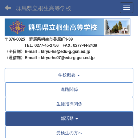
群馬県立桐生高等学校
Toggl
〒376-0025 群馬県桐生市美原町1-39
TEL: 0277-45-2756 FAX: 0277-44-2439
〈全日制〉E-mail：kiryu-hs@edu-g.gsn.ed.jp
〈通信制〉E-mail：kiryu-hs07@edu-g.gsn.ed.jp
学校概要
進路関係
生徒指導関係
部活動
受検生の方へ