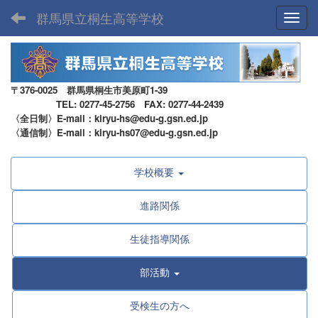
群馬県立桐生高等学校
Toggl
〒376-0025 群馬県桐生市美原町1-39
TEL: 0277-45-2756 FAX: 0277-44-2439
〈全日制〉E-mail：kiryu-hs@edu-g.gsn.ed.jp
〈通信制〉E-mail：kiryu-hs07@edu-g.gsn.ed.jp
学校概要
進路関係
生徒指導関係
部活動
受検生の方へ