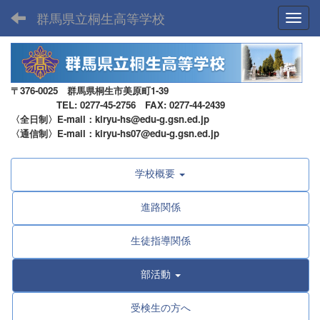
群馬県立桐生高等学校
Toggl
〒376-0025 群馬県桐生市美原町1-39
TEL: 0277-45-2756 FAX: 0277-44-2439
〈全日制〉E-mail：kiryu-hs@edu-g.gsn.ed.jp
〈通信制〉E-mail：kiryu-hs07@edu-g.gsn.ed.jp
学校概要
進路関係
生徒指導関係
部活動
受検生の方へ