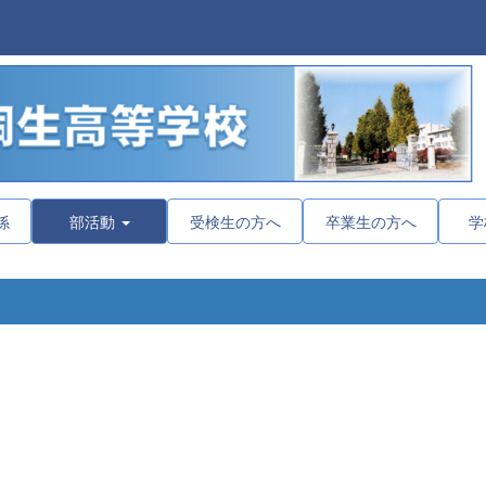
係
部活動
受検生の方へ
卒業生の方へ
学