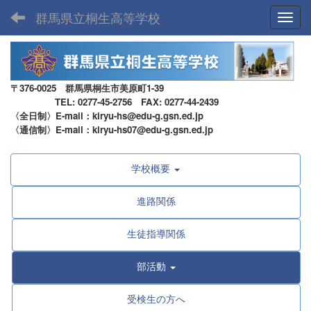
群馬県立桐生高等学校
Toggl
〒376-0025 群馬県桐生市美原町1-39
TEL: 0277-45-2756 FAX: 0277-44-2439
〈全日制〉E-mail：kiryu-hs@edu-g.gsn.ed.jp
〈通信制〉E-mail：kiryu-hs07@edu-g.gsn.ed.jp
学校概要
進路関係
生徒指導関係
部活動
受検生の方へ