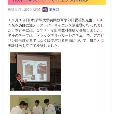
投稿日時 : 2024/12/05
情報部
１１月１４日(木)群馬大学共同教育学部日置英彰先生、ＴＡ
４名を講師に迎え、スーパーサイエンス講座③が行われまし
た。本行事には、１年７・８組理数科生徒が参加しました。
講座のテーマは「ドラッグデリバリーシステム」で、アスピ
リン腸溶錠が胃ではなく腸で溶ける理由について、班ごとに
実験計画を立てて検証しました。