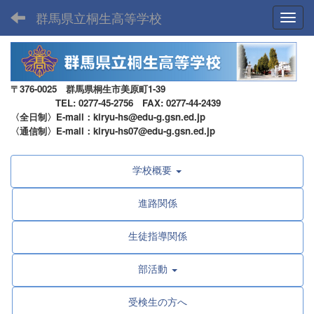
群馬県立桐生高等学校
Toggl
〒376-0025 群馬県桐生市美原町1-39
TEL: 0277-45-2756 FAX: 0277-44-2439
〈全日制〉E-mail：kiryu-hs@edu-g.gsn.ed.jp
〈通信制〉E-mail：kiryu-hs07@edu-g.gsn.ed.jp
学校概要
進路関係
生徒指導関係
部活動
受検生の方へ