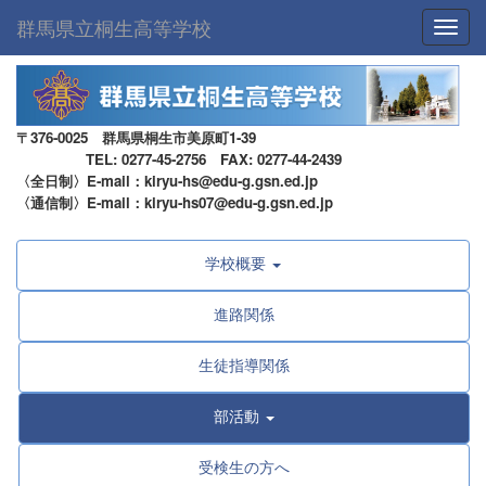
群馬県立桐生高等学校
Toggl
〒376-0025 群馬県桐生市美原町1-39
TEL: 0277-45-2756 FAX: 0277-44-2439
〈全日制〉E-mail：kiryu-hs@edu-g.gsn.ed.jp
〈通信制〉E-mail：kiryu-hs07@edu-g.gsn.ed.jp
学校概要
進路関係
生徒指導関係
部活動
受検生の方へ