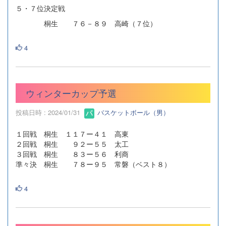
５・７位決定戦
桐生 ７６－８９ 高崎（７位）
4
ウィンターカップ予選
投稿日時 : 2024/01/31
バスケットボール（男）
１回戦 桐生 １１７ー４１ 高東
２回戦 桐生 ９２ー５５ 太工
３回戦 桐生 ８３ー５６ 利商
準々決 桐生 ７８ー９５ 常磐（ベスト８）
4