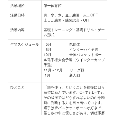
活動場所
第一体育館
活動日時
月、水、木、金…練習 火…OFF
土日…練習・練習試合・OFF
活動内容
基礎トレーニング・基礎ドリル・ゲー
ム形式
年間スケジュール
5月 県総体
6月 インターハイ予選
10月 全国バスケットボー
ル選手権大会予選（ウインターカップ
予選）
11月～12月 リーグ戦
1月 新人戦
ひとこと
「頭を使う」ということを前提に日々
練習に励んでいます。OFでもDFでも
その状況ではどうすればよいのかを瞬
時に判断する力を日々磨いています。
選手は皆バスケットボールが好きで、
厳しさの中に優しさがあり、切磋琢磨