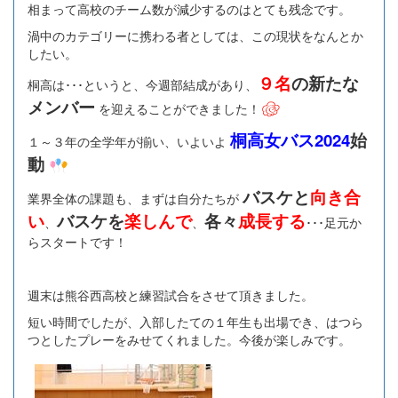
相まって高校のチーム数が減少するのはとても残念です。
渦中のカテゴリーに携わる者としては、この現状をなんとか
したい。
９名
の新たな
桐高は･･･というと、今週部結成があり、
メンバー
を迎えることができました！
桐高女バス2024
始
１～３年の全学年が揃い、いよいよ
動
バスケと
向き合
業界全体の課題も、まずは自分たちが
い
バスケを
楽しんで
各々
成長する
、
、
･･･足元か
らスタートです！
週末は熊谷西高校と練習試合をさせて頂きました。
短い時間でしたが、入部したての１年生も出場でき、はつら
つとしたプレーをみせてくれました。今後が楽しみです。