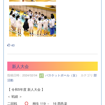
43
新人大会
投稿日時 : 2024/02/04
バスケットボール（女）
カテゴリ:
部
活動
【 令和5年度 新人大会 】
＜ 戦績 ＞
二回戦
桐生 119 － 16 西邑楽