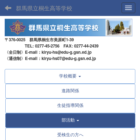
群馬県立桐生高等学校
Toggl
〒376-0025 群馬県桐生市美原町1-39
TEL: 0277-45-2756 FAX: 0277-44-2439
〈全日制〉E-mail：kiryu-hs@edu-g.gsn.ed.jp
〈通信制〉E-mail：kiryu-hs07@edu-g.gsn.ed.jp
学校概要
進路関係
生徒指導関係
部活動
受検生の方へ