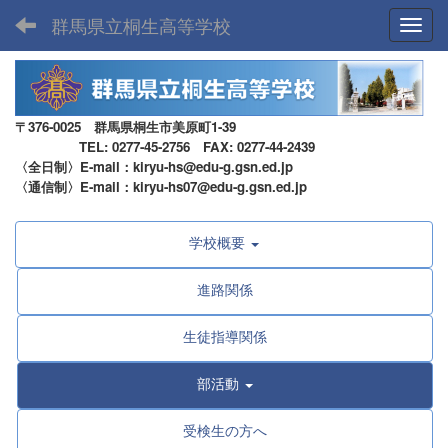
群馬県立桐生高等学校
Toggl
〒376-0025 群馬県桐生市美原町1-39
TEL: 0277-45-2756 FAX: 0277-44-2439
〈全日制〉E-mail：kiryu-hs@edu-g.gsn.ed.jp
〈通信制〉E-mail：kiryu-hs07@edu-g.gsn.ed.jp
学校概要
進路関係
生徒指導関係
部活動
受検生の方へ