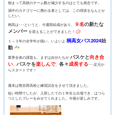
相まって高校のチーム数が減少するのはとても残念です。
渦中のカテゴリーに携わる者としては、この現状をなんとか
したい。
９名
の新たな
桐高は･･･というと、今週部結成があり、
メンバー
を迎えることができました！
桐高女バス2024
始
１～３年の全学年が揃い、いよいよ
動
バスケと
向き合
業界全体の課題も、まずは自分たちが
い
バスケを
楽しんで
各々
成長する
、
、
･･･足元か
らスタートです！
週末は熊谷西高校と練習試合をさせて頂きました。
短い時間でしたが、入部したての１年生も出場でき、はつら
つとしたプレーをみせてくれました。今後が楽しみです。