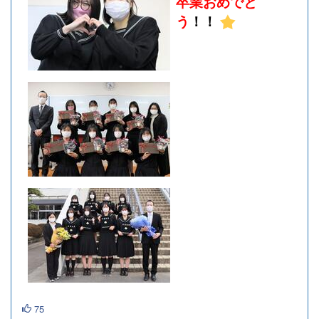
卒業おめでと
う
！！
75