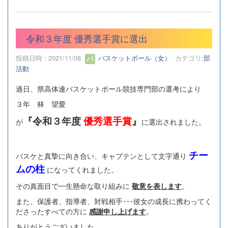
令和３年度 優秀選手賞に選出
投稿日時 : 2021/11/08
バスケットボール（女）
カテゴリ:
部
活動
過日、県高体連バスケットボール競技専門部の選考により
３年 林 望愛
『令和３年度
優秀選手賞
』
が
に選出されました。
チー
バスケと真摯に向き合い、キャプテンとして文字通り
ムの柱
になってくれました。
その真面目で一生懸命な取り組みに
敬意を表します
。
また、保護者、指導者、対戦相手･･･彼女の成長に携わってく
ださったすべての方に
感謝申し上げます
。
ありがとうございました。