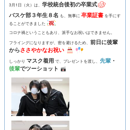
学校統合後初の卒業式
3月1日（火）は、
バスケ部３年生８
名
卒業証書
も、無事に
を手にす
ることができました
コロナ禍ということもあり、派手なお祝いはできません。
前日に後輩
フライングになりますが、密を避けるため、
から
ささやかなお祝い
マスク着用
先輩
・
しっかり
で、プレゼントを渡し、
後輩
でツーショット