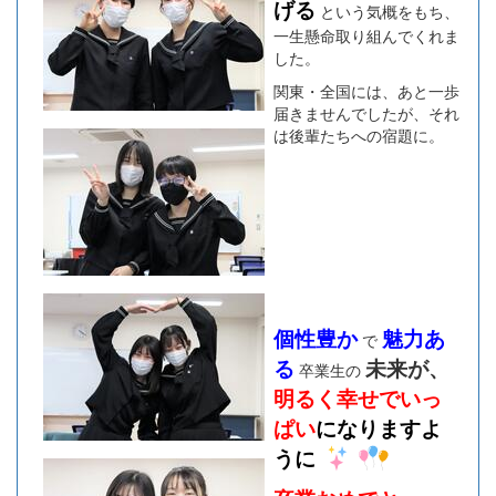
げる
という気概をもち、
一生懸命取り組んでくれま
した。
関東・全国には、あと一歩
届きませんでしたが、それ
は後輩たちへの宿題に。
個性豊か
魅力あ
で
る
未来が、
卒業生の
明るく幸せでいっ
ぱい
になりますよ
うに