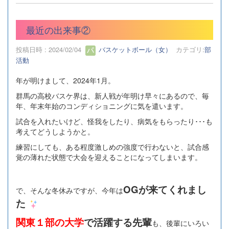
最近の出来事②
投稿日時 : 2024/02/04
バスケットボール（女）
カテゴリ:
部
活動
年が明けまして、2024年1月。
群馬の高校バスケ界は、新人戦が年明け早々にあるので、毎
年、年末年始のコンディショニングに気を遣います。
試合を入れたいけど、怪我をしたり、病気をもらったり･･･も
考えてどうしようかと。
練習にしても、ある程度激しめの強度で行わないと、試合感
覚の薄れた状態で大会を迎えることになってしまいます。
OGが来てくれまし
で、そんな冬休みですが、今年は
た
関東１部の大学
で活躍する先輩
も、後輩にいろい