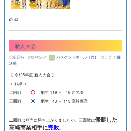
43
新人大会
投稿日時 : 2024/02/04
バスケットボール（女）
カテゴリ:
部
活動
【 令和5年度 新人大会 】
＜ 戦績 ＞
二回戦
桐生 119 － 16 西邑楽
三回戦
桐生 43 － 113 高崎商業
優勝した
二回戦は順当に勝ち上がりましたが、三回戦は
高崎商業相手に
完敗
。