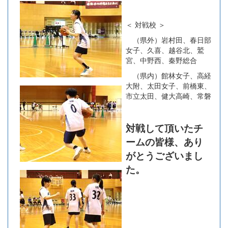
＜ 対戦校 ＞
（県外）岩村田、春日部
女子、久喜、越谷北、鷲
宮、中野西、秦野総合
（県内）館林女子、高経
大附、太田女子、前橋東、
市立太田、健大高崎、常磐
対戦して頂いたチ
ームの皆様、あり
がとうございまし
た。