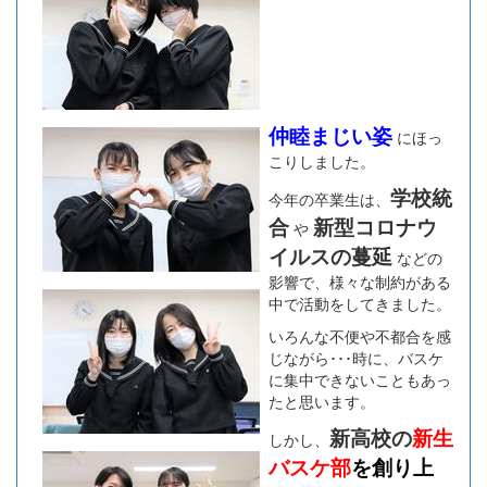
仲睦まじい姿
にほっ
こりしました。
学校統
今年の卒業生は、
合
新型コロナウ
や
イルスの蔓延
などの
影響で、様々な制約がある
中で活動をしてきました。
いろんな不便や不都合を感
じながら･･･時に、バスケ
に集中できないこともあっ
たと思います。
新高校の
新生
しかし、
バスケ部
を創り上