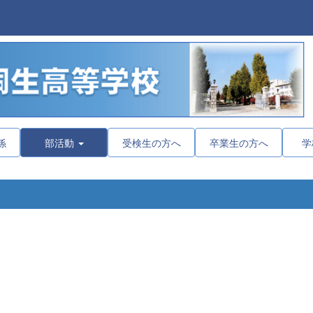
係
部活動
受検生の方へ
卒業生の方へ
学