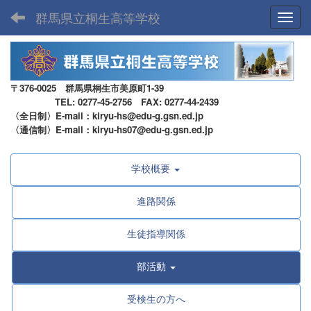
群馬県立桐生高等学校
Toggl
〒376-0025 群馬県桐生市美原町1-39
TEL: 0277-45-2756 FAX: 0277-44-2439
〈全日制〉E-mail：kiryu-hs@edu-g.gsn.ed.jp
〈通信制〉E-mail：kiryu-hs07@edu-g.gsn.ed.jp
学校概要
進路関係
生徒指導関係
部活動
受検生の方へ