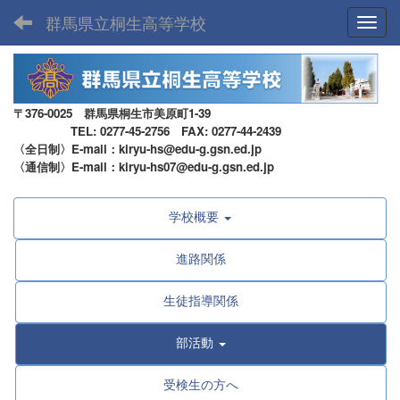
群馬県立桐生高等学校
Toggl
〒376-0025 群馬県桐生市美原町1-39
TEL: 0277-45-2756 FAX: 0277-44-2439
〈全日制〉E-mail：kiryu-hs@edu-g.gsn.ed.jp
〈通信制〉E-mail：kiryu-hs07@edu-g.gsn.ed.jp
学校概要
進路関係
生徒指導関係
部活動
受検生の方へ