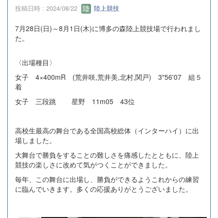
投稿日時 : 2024/08/22
陸上競技
7月28日(日)～8月1日(木)に博多の森陸上競技場で行われまし
た。
〈出場種目〉
女子 4×400mR (荒井咲,荒井美,北村,関戸) 3"56'07 組５
着
女子 三段跳 星野 11m05 43位
高校生最高の舞台である全国高校総体（インターハイ）に出
場しました。
大舞台で勝負をすることの難しさを痛感したとともに、陸上
競技の楽しさに改めて気がつくことができました。
毎年、この舞台に出場し、勝負ができるようこれからの練習
に臨んでいきます。多くの応援ありがとうございました。