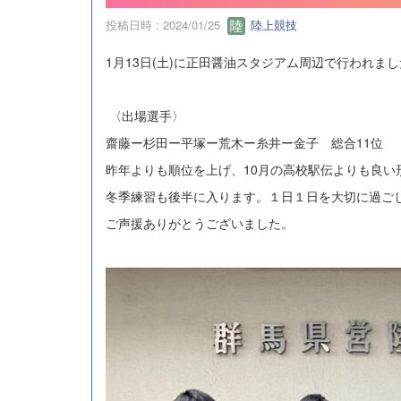
投稿日時 : 2024/01/25
陸上競技
1月13日(土)に正田醤油スタジアム周辺で行われま
〈出場選手〉
齋藤ー杉田ー平塚ー荒木ー糸井ー金子 総合11位
昨年よりも順位を上げ、10月の高校駅伝よりも良い
冬季練習も後半に入ります。１日１日を大切に過ご
ご声援ありがとうございました。