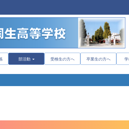
係
部活動
受検生の方へ
卒業生の方へ
学