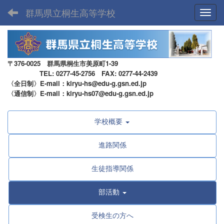
群馬県立桐生高等学校
Toggl
〒376-0025 群馬県桐生市美原町1-39
TEL: 0277-45-2756 FAX: 0277-44-2439
〈全日制〉E-mail：kiryu-hs@edu-g.gsn.ed.jp
〈通信制〉E-mail：kiryu-hs07@edu-g.gsn.ed.jp
学校概要
進路関係
生徒指導関係
部活動
受検生の方へ