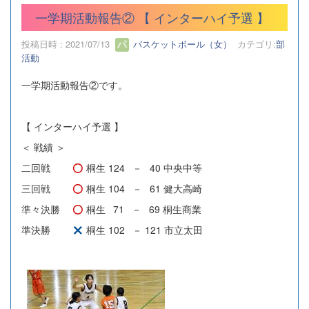
一学期活動報告② 【 インターハイ予選 】
投稿日時 : 2021/07/13
バスケットボール（女）
カテゴリ:
部
活動
一学期活動報告②です。
【 インターハイ予選 】
＜ 戦績 ＞
二回戦
桐生 124
－
40 中央中等
三回戦
桐生 104
－
61 健大高崎
準々決勝
桐生
71
－
69 桐生商業
準決勝
桐生 102
－ 121 市立太田