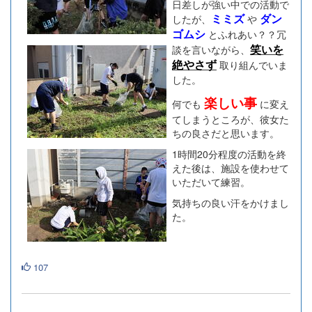
日差しが強い中での活動で
ミミズ
ダン
したが、
や
ゴムシ
とふれあい？？冗
笑いを
談を言いながら、
絶やさず
取り組んでいま
した。
楽しい事
何でも
に変え
てしまうところが、彼女た
ちの良さだと思います。
1時間20分程度の活動を終
えた後は、施設を使わせて
いただいて練習。
気持ちの良い汗をかけまし
た。
107