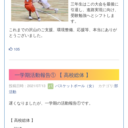
三年生はこの大会を最後に
引退し、進路実現に向け、
受験勉強へとシフトしま
す。
これまでの沢山のご支援、環境整備、応援等、本当にありが
とうございました。
105
一学期活動報告① 【 高校総体 】
投稿日時 : 2021/07/13
バスケットボール（女）
カテゴリ:
部
活動
遅くなりましたが、一学期の活動報告①です。
【 高校総体 】