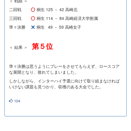
＜ 戦績 ＞
二回戦
桐生 125 － 42 高崎北
三回戦
桐生 114 － 84 高崎経済大学附属
準々決勝
桐生
49 － 59 高崎女子
第５位
＜ 結果 ＞
準々決勝は思うようにプレーをさせてもらえず、ロースコア
な展開となり、敗れてしまいました。
しかしながら、インターハイ予選に向けて取り組まなければ
いけない課題も見つかり、収穫のある大会でした。
104