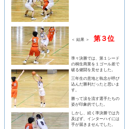
第３位
＜ 結果 ＞
準々決勝では、
第１シード
の桐生商業を１ゴール差で
破る
健闘を見せました。
三年生の意地と執念が呼び
込んだ勝利だったと思いま
す。
勝って涙を流す選手たちの
姿が印象的でした。
しかし、続く準決勝では力
及ばず、インターハイには
手が届きませんでした。