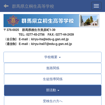
群馬県立桐生高等学校
Toggl
〒376-0025 群馬県桐生市美原町1-39
TEL: 0277-45-2756 FAX: 0277-44-2439
〈全日制〉E-mail：kiryu-hs@edu-g.gsn.ed.jp
〈通信制〉E-mail：kiryu-hs07@edu-g.gsn.ed.jp
学校概要
進路関係
生徒指導関係
部活動
受検生の方へ