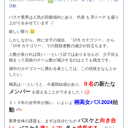
活動
バスケ業界は人気が回復傾向にあり、代表 も Bリーグ も盛り
上がりをみせています
嬉しい限り
しかしながら、特に女子の場合、「U15 カテゴリー」 から
「U18 カテゴリー」 での競技者数の減少が目立ちます。
人数が多ければ良い･･･という訳ではありませんが、少子化も
相まって高校のチーム数が減少するのはとても残念です。
渦中のカテゴリーに携わる者としては、この現状をなんとか
したい。
９名
の新たな
桐高は･･･というと、今週部結成があり、
メンバー
を迎えることができました！
桐高女バス2024
始
１～３年の全学年が揃い、いよいよ
動
バスケと
向き合
業界全体の課題も、まずは自分たちが
い
バスケを
楽しんで
各々
成長する