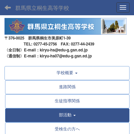
群馬県立桐生高等学校
Toggl
〒376-0025 群馬県桐生市美原町1-39
TEL: 0277-45-2756 FAX: 0277-44-2439
〈全日制〉E-mail：kiryu-hs@edu-g.gsn.ed.jp
〈通信制〉E-mail：kiryu-hs07@edu-g.gsn.ed.jp
学校概要
進路関係
生徒指導関係
部活動
受検生の方へ