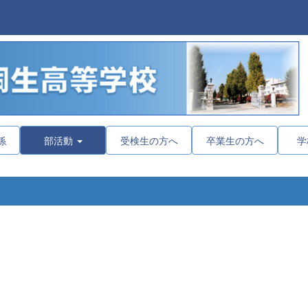
係
部活動
受検生の方へ
卒業生の方へ
学