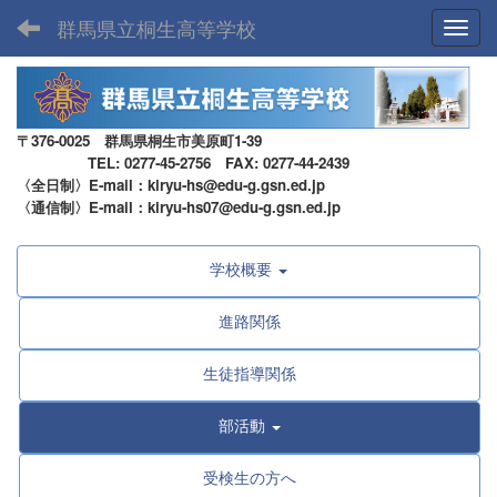
群馬県立桐生高等学校
Toggl
〒376-0025 群馬県桐生市美原町1-39
TEL: 0277-45-2756 FAX: 0277-44-2439
〈全日制〉E-mail：kiryu-hs@edu-g.gsn.ed.jp
〈通信制〉E-mail：kiryu-hs07@edu-g.gsn.ed.jp
学校概要
進路関係
生徒指導関係
部活動
受検生の方へ