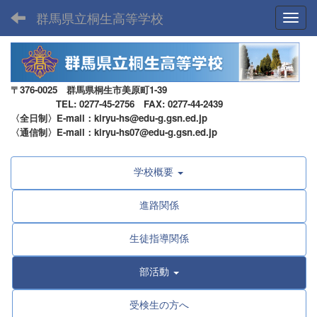
群馬県立桐生高等学校
Toggl
〒376-0025 群馬県桐生市美原町1-39
TEL: 0277-45-2756 FAX: 0277-44-2439
〈全日制〉E-mail：kiryu-hs@edu-g.gsn.ed.jp
〈通信制〉E-mail：kiryu-hs07@edu-g.gsn.ed.jp
学校概要
進路関係
生徒指導関係
部活動
受検生の方へ