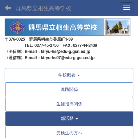
群馬県立桐生高等学校
Toggl
〒376-0025 群馬県桐生市美原町1-39
TEL: 0277-45-2756 FAX: 0277-44-2439
〈全日制〉E-mail：kiryu-hs@edu-g.gsn.ed.jp
〈通信制〉E-mail：kiryu-hs07@edu-g.gsn.ed.jp
学校概要
進路関係
生徒指導関係
部活動
受検生の方へ