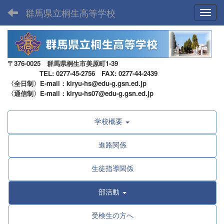
群馬県立桐生高等学校
Toggl
〒376-0025 群馬県桐生市美原町1-39
TEL: 0277-45-2756 FAX: 0277-44-2439
〈全日制〉E-mail：kiryu-hs@edu-g.gsn.ed.jp
〈通信制〉E-mail：kiryu-hs07@edu-g.gsn.ed.jp
学校概要
進路関係
生徒指導関係
部活動
受検生の方へ