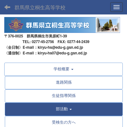
群馬県立桐生高等学校
Toggl
〒376-0025 群馬県桐生市美原町1-39
TEL: 0277-45-2756 FAX: 0277-44-2439
〈全日制〉E-mail：kiryu-hs@edu-g.gsn.ed.jp
〈通信制〉E-mail：kiryu-hs07@edu-g.gsn.ed.jp
学校概要
進路関係
生徒指導関係
部活動
受検生の方へ