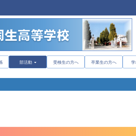
係
部活動
受検生の方へ
卒業生の方へ
学