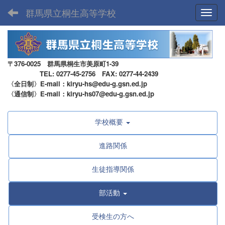
群馬県立桐生高等学校
Toggl
〒376-0025 群馬県桐生市美原町1-39
TEL: 0277-45-2756 FAX: 0277-44-2439
〈全日制〉E-mail：kiryu-hs@edu-g.gsn.ed.jp
〈通信制〉E-mail：kiryu-hs07@edu-g.gsn.ed.jp
学校概要
進路関係
生徒指導関係
部活動
受検生の方へ