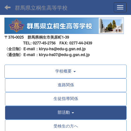
群馬県立桐生高等学校
Toggl
〒376-0025 群馬県桐生市美原町1-39
TEL: 0277-45-2756 FAX: 0277-44-2439
〈全日制〉E-mail：kiryu-hs@edu-g.gsn.ed.jp
〈通信制〉E-mail：kiryu-hs07@edu-g.gsn.ed.jp
学校概要
進路関係
生徒指導関係
部活動
受検生の方へ