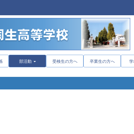
係
部活動
受検生の方へ
卒業生の方へ
学