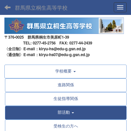
群馬県立桐生高等学校
Toggl
〒376-0025 群馬県桐生市美原町1-39
TEL: 0277-45-2756 FAX: 0277-44-2439
〈全日制〉E-mail：kiryu-hs@edu-g.gsn.ed.jp
〈通信制〉E-mail：kiryu-hs07@edu-g.gsn.ed.jp
学校概要
進路関係
生徒指導関係
部活動
受検生の方へ