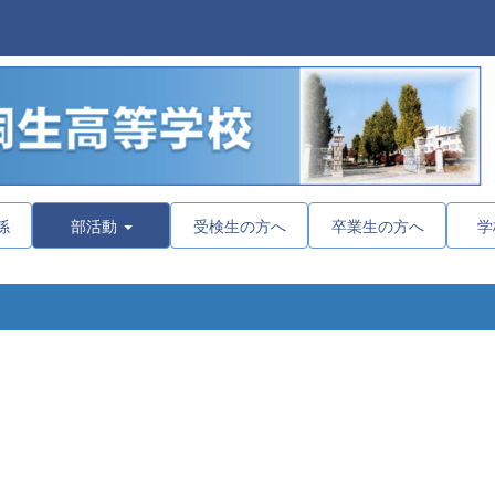
係
部活動
受検生の方へ
卒業生の方へ
学