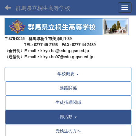
群馬県立桐生高等学校
Toggl
〒376-0025 群馬県桐生市美原町1-39
TEL: 0277-45-2756 FAX: 0277-44-2439
〈全日制〉E-mail：kiryu-hs@edu-g.gsn.ed.jp
〈通信制〉E-mail：kiryu-hs07@edu-g.gsn.ed.jp
学校概要
進路関係
生徒指導関係
部活動
受検生の方へ