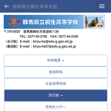
群馬県立桐生高等学校
Toggl
〒376-0025 群馬県桐生市美原町1-39
TEL: 0277-45-2756 FAX: 0277-44-2439
〈全日制〉E-mail：kiryu-hs@edu-g.gsn.ed.jp
〈通信制〉E-mail：kiryu-hs07@edu-g.gsn.ed.jp
学校概要
進路関係
生徒指導関係
部活動
受検生の方へ