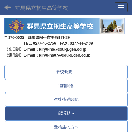
群馬県立桐生高等学校
Toggl
〒376-0025 群馬県桐生市美原町1-39
TEL: 0277-45-2756 FAX: 0277-44-2439
〈全日制〉E-mail：kiryu-hs@edu-g.gsn.ed.jp
〈通信制〉E-mail：kiryu-hs07@edu-g.gsn.ed.jp
学校概要
進路関係
生徒指導関係
部活動
受検生の方へ