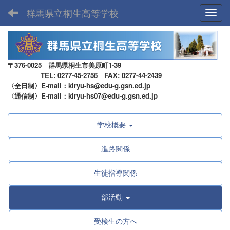
群馬県立桐生高等学校
Toggl
〒376-0025 群馬県桐生市美原町1-39
TEL: 0277-45-2756 FAX: 0277-44-2439
〈全日制〉E-mail：kiryu-hs@edu-g.gsn.ed.jp
〈通信制〉E-mail：kiryu-hs07@edu-g.gsn.ed.jp
学校概要
進路関係
生徒指導関係
部活動
受検生の方へ