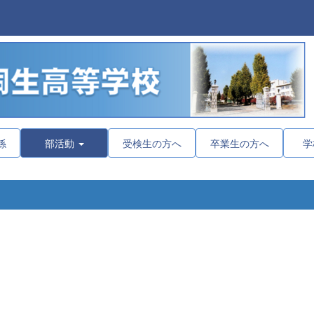
係
部活動
受検生の方へ
卒業生の方へ
学